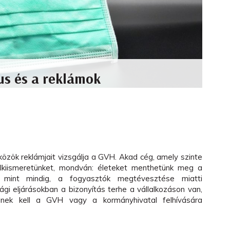
us és a reklámok
közök reklámjait vizsgálja a GVH. Akad cég, amely szinte
elkiismeretünket, mondván: életeket menthetünk meg a
 mint mindig, a fogyasztók megtévesztése miatti
gi eljárásokban a bizonyítás terhe a vállalkozáson van,
gnek kell a GVH vagy a kormányhivatal felhívására