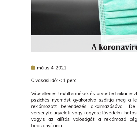
A koronavír
május 4, 2021
Olvasási idő:
< 1
perc
Vírusellenes textiltermékek és orvostechnikai esz
pszichés nyomást gyakorolva szólítja meg a l
reklámozott berendezés alkalmazásával. De
versenyfelügyeleti vagy fogyasztóvédelmi hatósá
vagyis az állítás valóságát a reklámozó cé
bebizonyítania.