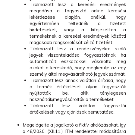
Tilalmazott lesz a keresési eredmények
megadása a fogyasztó online keresési
lekérdezése alapján, anélkül, hogy
egyértelműen felfednék a fizetett
hirdetéseket, vagy a kifejezetten a
termékeknek a keresési eredmények közötti
magasabb rangsorolását célzó fizetést.
Tilalmazott lesz a rendezvényekre szóló
jegyek viszonteladása fogyasztóknak, ha
automatizált eszközökkel vásárolta meg
azokat a kereskedő, hogy megkerülje az egy
személy által megvásárolható jegyek számát.
Tilalmazott lesz annak valótlan állítása, hogy
a termék értékelését olyan fogyasztók
nyújtották be, akik ténylegesen
használták/megvásárolták a termékeket.
Tilalmazott lesz valótlan fogyasztói
értékelések vagy ajánlások bemutatása.
Megelégelte a jogalkotó a fiktív akciózásokat, így
a 48/2020. (XII.11.) ITM rendelettel módosításra