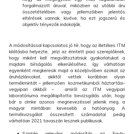
forgalmazott áruval, miközben az utóbbi áru
összetételében vagy jellemzőiben jelentős
eltérések vannak, kivéve, ha ezt jogszerű és
objektív tényezők indokolják.
A módosítással kapcsolatos jó hír, hogy az illetékes ITM
kilátásba helyezte, jelzi az érintett piaci szereplőknek,
hogy miként kell megváltoztatniuk gyakorlatukat a
majdani bírságolás elkerüléséhez, így várhatóan
egyenként megkeresik majd a közeljövőben azokat az
áruházláncokat, akiktől vettek korábban olyan
termékmintát – jellemzően kozmetikumból, háztartási-
vegyipari cikkből – amiről az ITM vegyipari
laboratóriuma megállapította bevizsgálás után, hogy
bár a címke azonos megnevezéssel jelenik meg, a
magyar mintában kevesebb a hatóanyag. A
termékvizsgálat összesített számadatai pedig
várhatóan 2021 tavaszán lesznek publikusak.
Szintén releváns módosítás az Fgytv.