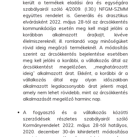
került a termékek eladási ára és egységára
szabályairól szóló 4/2009. (I.30.) NFGM-SZMM
együttes rendelet is. Generális és drasztikus
elvárásként 2022. május 28-tól az árcsökkentés
kommunikációja esetén meg kell majd jelölni a
korábban alkalmazott ára(ka)t, kivéve
élelmiszereknél, ill. romlandó vagy minőségüket
rövid ideig megőrző termékeknél. A módosítás
szerint az árcsökkentés bejelentése esetében
meg kell jelölni a korábbi, a vállalkozás által az
árcsökkentést megelőzően, „meghatározott
ideig” alkalmazott árat. Ekként, a korábbi ár a
vállalkozás által egy olyan időszakban
alkalmazott legalacsonyabb árat jelenti majd,
amely nem lehet rövidebb, mint az árcsökkentés
alkalmazását megelőző harminc nap.
A fogyasztó és a vállalkozás közötti
szerződések részletes szabályairól szóló
Kormányrendelet 2022. május 28-tól hatályos,
2020. december 30-án kihirdetett módosítása