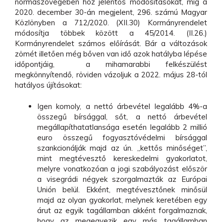
normaszövegében hoz jelentős módosításokat, míg a
2020. december 30-án megjelent, 296. számú Magyar
Közlönyben a 712/2020. (XII.30) Kormányrendelet
módosítja többek között a 45/2014. (II.26.)
Kormányrendelet számos előírását. Bár a változások
zömét illetően még bőven van idő azok hatályba lépése
időpontjáig, a mihamarabbi felkészülést
megkönnyítendő, röviden vázoljuk a 2022. május 28-tól
hatályos újításokat:
Igen komoly, a nettó árbevétel legalább 4%-a
összegű bírsággal, sőt, a nettó árbevétel
megállapíthatatlansága esetén legalább 2 millió
euro összegű fogyasztóvédelmi bírsággal
szankcionálják majd az ún. „kettős minőséget”,
mint megtévesztő kereskedelmi gyakorlatot,
melyre vonatkozóan a jogi szabályozást először
a visegrádi négyek szorgalmazták az Európai
Unión belül. Ekként, megtévesztőnek minősül
majd az olyan gyakorlat, melynek keretében egy
árut az egyik tagállamban akként forgalmaznak,
hogy az megegyezik egy más tagállamban