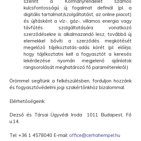
szerint a Kormányrendelet számos
kulcsfontosságú új fogalmat definiál (pl. a
digitális tartalmat/szolgáltatást, az online piacot)
és újításként a víz-, gáz-, villamos energia vagy
távfűtés szolgáltatására vonatkozó
szerződésekre is alkalmazandó lesz, továbbá új
elemekkel bővíti a szerződés megkötését
megelőző tájékoztatás-adás körét (pl. előírja,
hogy tájékoztatni kell a fogyasztót a keresés
lekérdezése nyomán megjelenő ajánlatok
rangsorolását meghatározó fő paraméterekről.)
Örömmel segítünk a felkészülésben, forduljon hozzánk
és fogyasztóvédelmi jogi szakértőnkhöz bizalommal.
Elérhetőségeink:
Dezső és Társai Ügyvédi Iroda 1011 Budapest, Fő
u.14.
Tel: +36 1 4578040 E-mail:
office@cerhahempel.hu