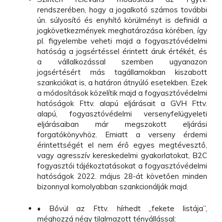
rendszerében, hogy a jogalkotó számos további
ún. súlyosító és enyhítő körülményt is definiál a
jogkövetkezmények meghatározása körében, így
pl. figyelembe veheti majd a fogyasztóvédelmi
hatóság a jogsértéssel érintett áruk értékét, és
a vállalkozással szemben ugyanazon
jogsértésért más tagállamokban kiszabott
szankciókat is, a határon átnyúló esetekben. Ezek
a módosítások közelítik majd a fogyasztóvédelmi
hatóságok Fttv. alapú eljárásait a GVH Fttv.
alapú, fogyasztóvédelmi versenyfelügyeleti
eljárásaiban már megszokott eljárási
forgatókönyvhöz. Emiatt a verseny érdemi
érintettségét el nem érő egyes megtévesztő,
vagy agresszív kereskedelmi gyakorlatokat, B2C
fogyasztói tájékoztatásokat a fogyasztóvédelmi
hatóságok 2022. május 28-át követően minden
bizonnyal komolyabban szankcionálják majd.
• Bővül az Fttv. hírhedt „fekete listája”,
méghozzá négy tilalmazott tényállással: