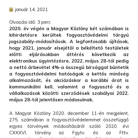
január 14, 2021
Olvasási idő:
3
perc
2020. év végén a Magyar Közlöny két számában is
kihirdetésre kerültek fogyasztóvédelmi tárgyú
jogszabály-módosítások. A legfontosabb újítások,
hogy 2021. január elsejétől a békéltető testületek
előtti eljárásokban áttérés következik az
elektronikus ügyintézésre, 2022. május 28-tól pedig
a nettó árbevétel 4%-a összegű bírsággal büntetik
a fogyasztóvédelmi hatóságok a kettős minőség
alkalmazását, és akciózáskor a korábbi árat is
kommunikálni kell, valamint a fogyasztó és a
vállalkozások közötti szerződések szabályai 2022.
május 28-tól jelentősen módosulnak.
A Magyar Közlöny 2020. december 11-én megjelent,
275. számában a fogyasztóvédelemmel összefüggő
egyes törvények módosításáról szóló 2020. évi
CXXXVI. törvény az Fgytv. és az Fttv.