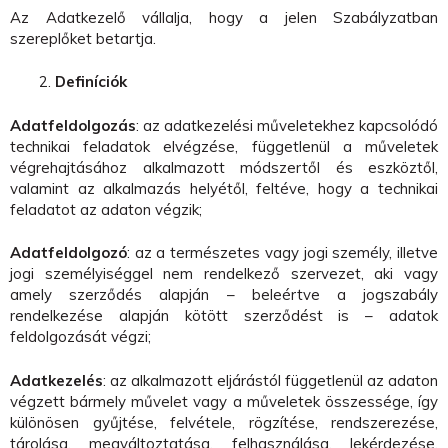
Az Adatkezelő vállalja, hogy a jelen Szabályzatban
szereplőket betartja.
Definíciók
Adatfeldolgozás
: az adatkezelési műveletekhez kapcsolódó
technikai feladatok elvégzése, függetlenül a műveletek
végrehajtásához alkalmazott módszertől és eszköztől,
valamint az alkalmazás helyétől, feltéve, hogy a technikai
feladatot az adaton végzik;
Adatfeldolgozó
: az a természetes vagy jogi személy, illetve
jogi személyiséggel nem rendelkező szervezet, aki vagy
amely szerződés alapján – beleértve a jogszabály
rendelkezése alapján kötött szerződést is – adatok
feldolgozását végzi;
Adatkezelés
: az alkalmazott eljárástól függetlenül az adaton
végzett bármely művelet vagy a műveletek összessége, így
különösen gyűjtése, felvétele, rögzítése, rendszerezése,
tárolása, megváltoztatása, felhasználása, lekérdezése,