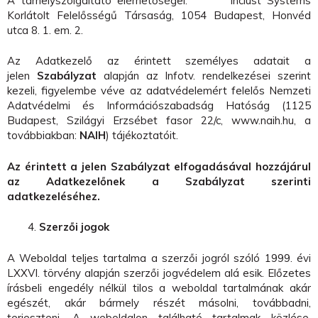
A tárhelyszolgáltató elérhetőségei: Inclust Systems
Korlátolt Felelősségű Társaság, 1054 Budapest, Honvéd
utca 8. 1. em. 2.
Az Adatkezelő az érintett személyes adatait a
jelen
Szabályzat
alapján az Infotv. rendelkezései szerint
kezeli, figyelembe véve az adatvédelemért felelős Nemzeti
Adatvédelmi és Információszabadság Hatóság (1125
Budapest, Szilágyi Erzsébet fasor 22/c, www.naih.hu, a
továbbiakban:
NAIH
) tájékoztatóit.
Az érintett a jelen Szabályzat elfogadásával hozzájárul
az Adatkezelőnek a Szabályzat szerinti
adatkezeléséhez.
Szerzői jogok
A Weboldal teljes tartalma a szerzői jogról szóló 1999. évi
LXXVI. törvény alapján szerzői jogvédelem alá esik. Előzetes
írásbeli engedély nélkül tilos a weboldal tartalmának akár
egészét, akár bármely részét másolni, továbbadni,
terjeszteni. A weboldalon található tartalmak közlése,