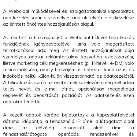
A Weboldal működésével és szolgáltatásaival kapcsolatos
adatkezelés során a személyes adatok felvétele és kezelése
az érintett önkéntes hozzájárulásán alapul.
Az érintett a hozzájárulást a Weboldal hírlevél feliratkozás
funkciójának igénybevételével, arra való megerősített
feliratkozással adja meg. Az érintett hozzájárulását adja
személyes adatai reklámtartalmú közvetlen üzletszerzési,
illetve marketing célú megkereséshez (pl. Hírlevél, e-DM) való
felhasználására, amely hozzájárulás bármikor korlátozás és
indokolás nélkül külön-külön visszavonható az adatkezelőtől.
A feliratkozás során az érintettnek kötelezően meg kell adnia
teljes nevét és e-mail címét, opcionálisan megadhatja
cégnevét és beosztását, pozícióját. Az adatkezelés ezen
adatokra terjed ki.
A kezelt adatok körébe beletartozik a kapcsolatfelvétel
dátuma, időpontja, a felhasználó IP címe, a látogatott oldal
címe, az előzőleg látogatott oldal címe, a
felhasználó/látogató operációs rendszerével és