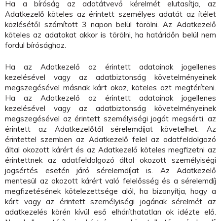
Ha a bíróság az adatátvevő kérelmét elutasítja, az
Adatkezelő köteles az érintett személyes adatát az ítélet
közlésétől számított 3 napon belül törölni. Az Adatkezelő
köteles az adatokat akkor is törölni, ha határidőn belül nem
fordul bírósághoz.
Ha az Adatkezelő az érintett adatainak jogellenes
kezelésével vagy az adatbiztonság követelményeinek
megszegésével másnak kárt okoz, köteles azt megtéríteni.
Ha az Adatkezelő az érintett adatainak jogellenes
kezelésével vagy az adatbiztonság követelményeinek
megszegésével az érintett személyiségi jogát megsérti, az
érintett az Adatkezelőtől sérelemdíjat követelhet. Az
érintettel szemben az Adatkezelő felel az adatfeldolgozó
által okozott kárért és az Adatkezelő köteles megfizetni az
érintettnek az adatfeldolgozó által okozott személyiségi
jogsértés esetén járó sérelemdíjat is. Az Adatkezelő
mentesül az okozott kárért való felelősség és a sérelemdíj
megfizetésének kötelezettsége alól, ha bizonyítja, hogy a
kárt vagy az érintett személyiségi jogának sérelmét az
adatkezelés körén kívül eső elháríthatatlan ok idézte elő.