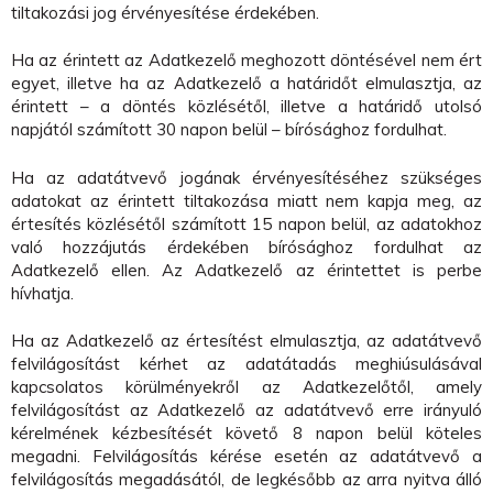
tiltakozási jog érvényesítése érdekében.
Ha az érintett az Adatkezelő meghozott döntésével nem ért
egyet, illetve ha az Adatkezelő a határidőt elmulasztja, az
érintett – a döntés közlésétől, illetve a határidő utolsó
napjától számított 30 napon belül – bírósághoz fordulhat.
Ha az adatátvevő jogának érvényesítéséhez szükséges
adatokat az érintett tiltakozása miatt nem kapja meg, az
értesítés közlésétől számított 15 napon belül, az adatokhoz
való hozzájutás érdekében bírósághoz fordulhat az
Adatkezelő ellen. Az Adatkezelő az érintettet is perbe
hívhatja.
Ha az Adatkezelő az értesítést elmulasztja, az adatátvevő
felvilágosítást kérhet az adatátadás meghiúsulásával
kapcsolatos körülményekről az Adatkezelőtől, amely
felvilágosítást az Adatkezelő az adatátvevő erre irányuló
kérelmének kézbesítését követő 8 napon belül köteles
megadni. Felvilágosítás kérése esetén az adatátvevő a
felvilágosítás megadásától, de legkésőbb az arra nyitva álló