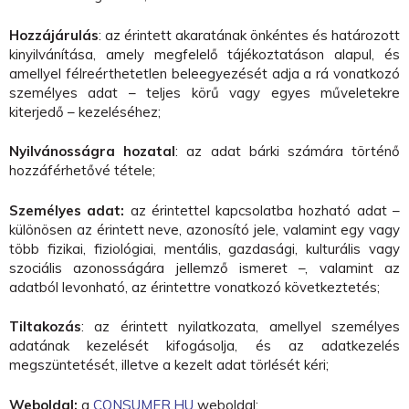
Hozzájárulás
: az érintett akaratának önkéntes és határozott
kinyilvánítása, amely megfelelő tájékoztatáson alapul, és
amellyel félreérthetetlen beleegyezését adja a rá vonatkozó
személyes adat – teljes körű vagy egyes műveletekre
kiterjedő – kezeléséhez;
Nyilvánosságra hozatal
: az adat bárki számára történő
hozzáférhetővé tétele;
Személyes adat:
az érintettel kapcsolatba hozható adat –
különösen az érintett neve, azonosító jele, valamint egy vagy
több fizikai, fiziológiai, mentális, gazdasági, kulturális vagy
szociális azonosságára jellemző ismeret –, valamint az
adatból levonható, az érintettre vonatkozó következtetés;
Tiltakozás
: az érintett nyilatkozata, amellyel személyes
adatának kezelését kifogásolja, és az adatkezelés
megszüntetését, illetve a kezelt adat törlését kéri;
Weboldal:
a
CONSUMER.HU
weboldal;