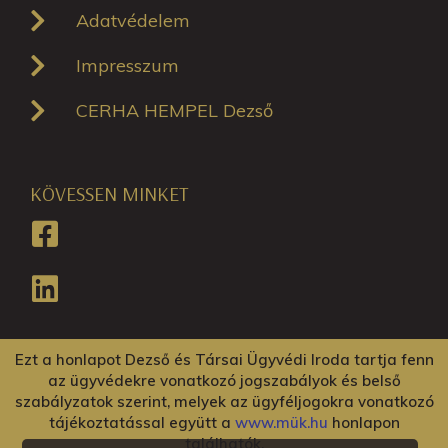
Adatvédelem
Impresszum
CERHA HEMPEL Dezső
KÖVESSEN MINKET
Ezt a honlapot Dezső és Társai Ügyvédi Iroda tartja fenn
az ügyvédekre vonatkozó jogszabályok és belső
szabályzatok szerint, melyek az ügyféljogokra vonatkozó
tájékoztatással együtt a
www.mük.hu
honlapon
találhatók.