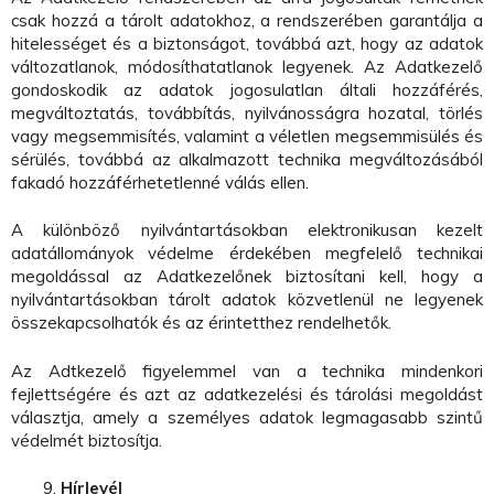
csak hozzá a tárolt adatokhoz, a rendszerében garantálja a
hitelességet és a biztonságot, továbbá azt, hogy az adatok
változatlanok, módosíthatatlanok legyenek. Az Adatkezelő
gondoskodik az adatok jogosulatlan általi hozzáférés,
megváltoztatás, továbbítás, nyilvánosságra hozatal, törlés
vagy megsemmisítés, valamint a véletlen megsemmisülés és
sérülés, továbbá az alkalmazott technika megváltozásából
fakadó hozzáférhetetlenné válás ellen.
A különböző nyilvántartásokban elektronikusan kezelt
adatállományok védelme érdekében megfelelő technikai
megoldással az Adatkezelőnek biztosítani kell, hogy a
nyilvántartásokban tárolt adatok közvetlenül ne legyenek
összekapcsolhatók és az érintetthez rendelhetők.
Az Adtkezelő figyelemmel van a technika mindenkori
fejlettségére és azt az adatkezelési és tárolási megoldást
választja, amely a személyes adatok legmagasabb szintű
védelmét biztosítja.
Hírlevél