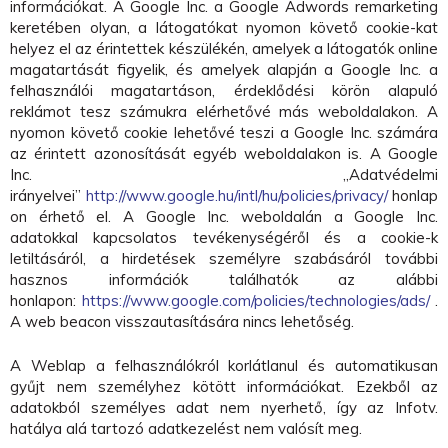
információkat. A Google Inc. a Google Adwords remarketing
keretében olyan, a látogatókat nyomon követő cookie-kat
helyez el az érintettek készülékén, amelyek a látogatók online
magatartását figyelik, és amelyek alapján a Google Inc. a
felhasználói magatartáson, érdeklődési körön alapuló
reklámot tesz számukra elérhetővé más weboldalakon. A
nyomon követő cookie lehetővé teszi a Google Inc. számára
az érintett azonosítását egyéb weboldalakon is. A Google
Inc. „Adatvédelmi
irányelvei”
http://www.google.hu/intl/hu/policies/privacy/
honlap
on érhető el. A Google Inc. weboldalán a Google Inc.
adatokkal kapcsolatos tevékenységéről és a cookie-k
letiltásáról, a hirdetések személyre szabásáról további
hasznos információk találhatók az alábbi
honlapon:
https://www.google.com/policies/technologies/ads/
.
A web beacon visszautasítására nincs lehetőség.
A Weblap a felhasználókról korlátlanul és automatikusan
gyűjt nem személyhez kötött információkat. Ezekből az
adatokból személyes adat nem nyerhető, így az Infotv.
hatálya alá tartozó adatkezelést nem valósít meg.