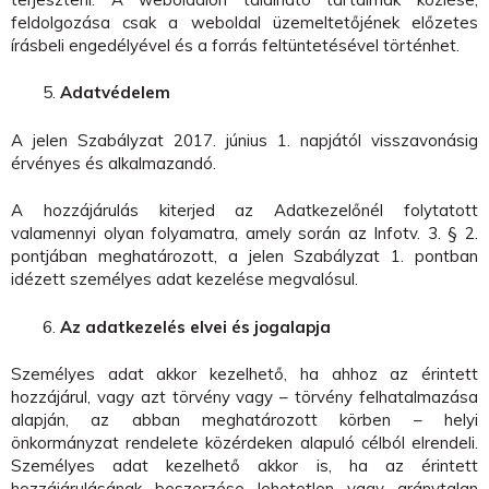
feldolgozása csak a weboldal üzemeltetőjének előzetes
írásbeli engedélyével és a forrás feltüntetésével történhet.
Adatvédelem
A jelen Szabályzat 2017. június 1. napjától visszavonásig
érvényes és alkalmazandó.
A hozzájárulás kiterjed az Adatkezelőnél folytatott
valamennyi olyan folyamatra, amely során az Infotv. 3. § 2.
pontjában meghatározott, a jelen Szabályzat 1. pontban
idézett személyes adat kezelése megvalósul.
Az adatkezelés elvei és jogalapja
Személyes adat akkor kezelhető, ha ahhoz az érintett
hozzájárul, vagy azt törvény vagy – törvény felhatalmazása
alapján, az abban meghatározott körben – helyi
önkormányzat rendelete közérdeken alapuló célból elrendeli.
Személyes adat kezelhető akkor is, ha az érintett
hozzájárulásának beszerzése lehetetlen vagy aránytalan