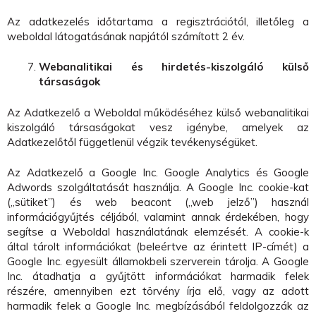
Az adatkezelés időtartama a regisztrációtól, illetőleg a
weboldal látogatásának napjától számított 2 év.
Webanalitikai és hirdetés-kiszolgáló külső
társaságok
Az Adatkezelő a Weboldal működéséhez külső webanalitikai
kiszolgáló társaságokat vesz igénybe, amelyek az
Adatkezelőtől függetlenül végzik tevékenységüket.
Az Adatkezelő a Google Inc. Google Analytics és Google
Adwords szolgáltatását használja. A Google Inc. cookie-kat
(„sütiket”) és web beacont („web jelző”) használ
információgyűjtés céljából, valamint annak érdekében, hogy
segítse a Weboldal használatának elemzését. A cookie-k
által tárolt információkat (beleértve az érintett IP-címét) a
Google Inc. egyesült államokbeli szerverein tárolja. A Google
Inc. átadhatja a gyűjtött információkat harmadik felek
részére, amennyiben ezt törvény írja elő, vagy az adott
harmadik felek a Google Inc. megbízásából feldolgozzák az