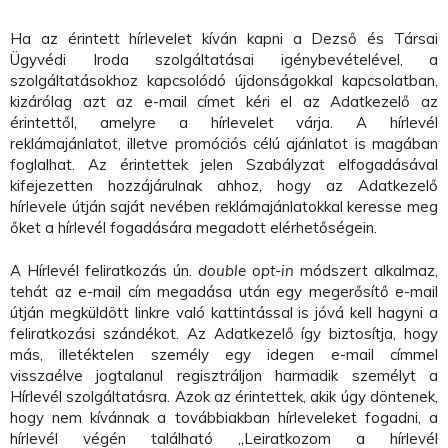
Ha az érintett hírlevelet kíván kapni a Dezső és Társai
Ügyvédi Iroda szolgáltatásai igénybevételével, a
szolgáltatásokhoz kapcsolódó újdonságokkal kapcsolatban,
kizárólag azt az e-mail címet kéri el az Adatkezelő az
érintettől, amelyre a hírlevelet várja. A hírlevél
reklámajánlatot, illetve promóciós célú ajánlatot is magában
foglalhat. Az érintettek jelen Szabályzat elfogadásával
kifejezetten hozzájárulnak ahhoz, hogy az Adatkezelő
hírlevele útján saját nevében reklámajánlatokkal keresse meg
őket a hírlevél fogadására megadott elérhetőségein.
A Hírlevél feliratkozás ún.
double opt-in
módszert alkalmaz,
tehát az e-mail cím megadása után egy megerősítő e-mail
útján megküldött linkre való kattintással is jóvá kell hagyni a
feliratkozási szándékot. Az Adatkezelő így biztosítja, hogy
más, illetéktelen személy egy idegen e-mail címmel
visszaélve jogtalanul regisztráljon harmadik személyt a
Hírlevél szolgáltatásra. Azok az érintettek, akik úgy döntenek,
hogy nem kívánnak a továbbiakban hírleveleket fogadni, a
hírlevél végén található „Leiratkozom a hírlevél