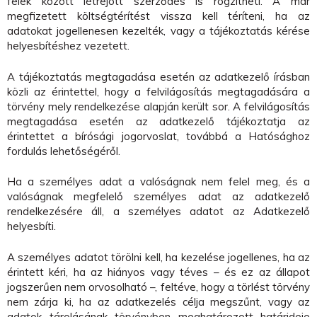
felek között létrejött szerződés is rögzítheti. A már
megfizetett költségtérítést vissza kell téríteni, ha az
adatokat jogellenesen kezelték, vagy a tájékoztatás kérése
helyesbítéshez vezetett.
A tájékoztatás megtagadása esetén az adatkezelő írásban
közli az érintettel, hogy a felvilágosítás megtagadására a
törvény mely rendelkezése alapján került sor. A felvilágosítás
megtagadása esetén az adatkezelő tájékoztatja az
érintettet a bírósági jogorvoslat, továbbá a Hatósághoz
fordulás lehetőségéről.
Ha a személyes adat a valóságnak nem felel meg, és a
valóságnak megfelelő személyes adat az adatkezelő
rendelkezésére áll, a személyes adatot az Adatkezelő
helyesbíti.
A személyes adatot törölni kell, ha kezelése jogellenes, ha az
érintett kéri, ha az hiányos vagy téves – és ez az állapot
jogszerűen nem orvosolható –, feltéve, hogy a törlést törvény
nem zárja ki, ha az adatkezelés célja megszűnt, vagy az
adatok tárolásának törvényben meghatározott határideje