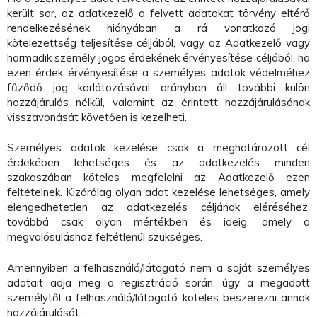
került sor, az adatkezelő a felvett adatokat törvény eltérő
rendelkezésének hiányában a rá vonatkozó jogi
kötelezettség teljesítése céljából, vagy az Adatkezelő vagy
harmadik személy jogos érdekének érvényesítése céljából, ha
ezen érdek érvényesítése a személyes adatok védelméhez
fűződő jog korlátozásával arányban áll további külön
hozzájárulás nélkül, valamint az érintett hozzájárulásának
visszavonását követően is kezelheti.
Személyes adatok kezelése csak a meghatározott cél
érdekében lehetséges és az adatkezelés minden
szakaszában köteles megfelelni az Adatkezelő ezen
feltételnek. Kizárólag olyan adat kezelése lehetséges, amely
elengedhetetlen az adatkezelés céljának eléréséhez,
továbbá csak olyan mértékben és ideig, amely a
megvalósuláshoz feltétlenül szükséges.
Amennyiben a felhasználó/látogató nem a saját személyes
adatait adja meg a regisztráció során, úgy a megadott
személytől a felhasználó/látogató köteles beszerezni annak
hozzájárulását.