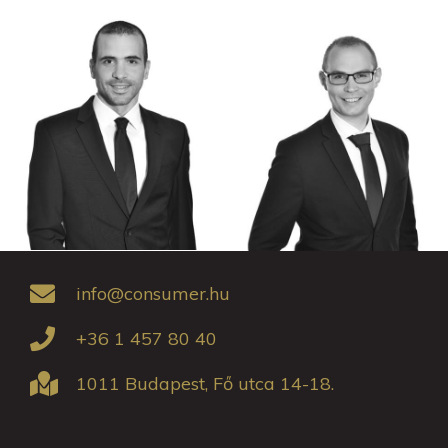
info@consumer.hu
+36 1 457 80 40
1011 Budapest, Fő utca 14-18.