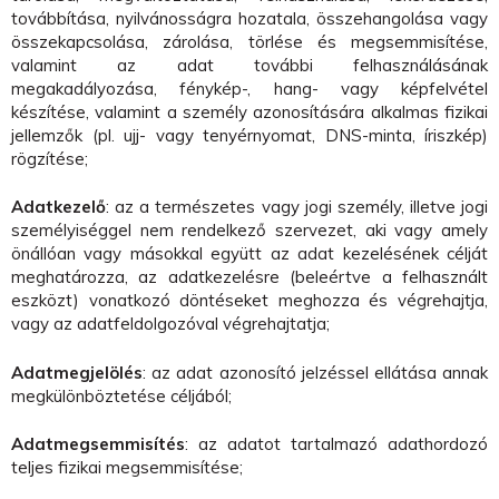
továbbítása, nyilvánosságra hozatala, összehangolása vagy
összekapcsolása, zárolása, törlése és megsemmisítése,
valamint az adat további felhasználásának
megakadályozása, fénykép-, hang- vagy képfelvétel
készítése, valamint a személy azonosítására alkalmas fizikai
jellemzők (pl. ujj- vagy tenyérnyomat, DNS-minta, íriszkép)
rögzítése;
Adatkezelő
: az a természetes vagy jogi személy, illetve jogi
személyiséggel nem rendelkező szervezet, aki vagy amely
önállóan vagy másokkal együtt az adat kezelésének célját
meghatározza, az adatkezelésre (beleértve a felhasznált
eszközt) vonatkozó döntéseket meghozza és végrehajtja,
vagy az adatfeldolgozóval végrehajtatja;
Adatmegjelölés
: az adat azonosító jelzéssel ellátása annak
megkülönböztetése céljából;
Adatmegsemmisítés
: az adatot tartalmazó adathordozó
teljes fizikai megsemmisítése;