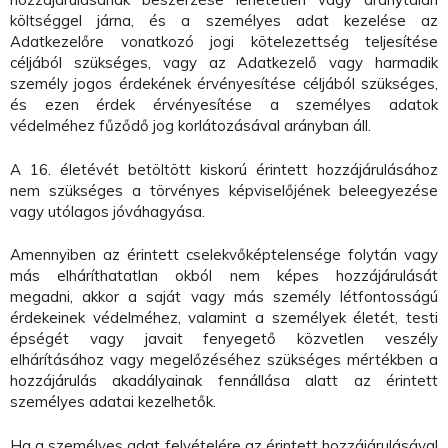
költséggel járna, és a személyes adat kezelése az
Adatkezelőre vonatkozó jogi kötelezettség teljesítése
céljából szükséges, vagy az Adatkezelő vagy harmadik
személy jogos érdekének érvényesítése céljából szükséges,
és ezen érdek érvényesítése a személyes adatok
védelméhez fűződő jog korlátozásával arányban áll.
A 16. életévét betöltött kiskorú érintett hozzájárulásához
nem szükséges a törvényes képviselőjének beleegyezése
vagy utólagos jóváhagyása.
Amennyiben az érintett cselekvőképtelensége folytán vagy
más elháríthatatlan okból nem képes hozzájárulását
megadni, akkor a saját vagy más személy létfontosságú
érdekeinek védelméhez, valamint a személyek életét, testi
épségét vagy javait fenyegető közvetlen veszély
elhárításához vagy megelőzéséhez szükséges mértékben a
hozzájárulás akadályainak fennállása alatt az érintett
személyes adatai kezelhetők.
Ha a személyes adat felvételére az érintett hozzájárulásával