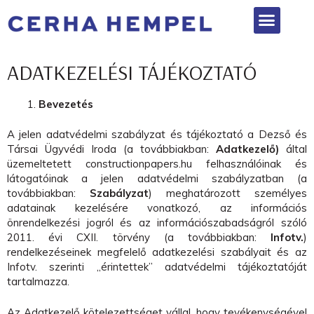
Képzések, események
ADATKEZELÉSI TÁJÉKOZTATÓ
Bevezetés
A jelen adatvédelmi szabályzat és tájékoztató a Dezső és
Társai Ügyvédi Iroda (a továbbiakban:
Adatkezelő)
által
üzemeltetett constructionpapers.hu​ felhasználóinak és
látogatóinak a jelen adatvédelmi szabályzatban (a
továbbiakban:
Szabályzat
) meghatározott személyes
adatainak kezelésére vonatkozó, az információs
önrendelkezési jogról és az információszabadságról szóló
2011. évi CXII. törvény (a továbbiakban:
Infotv.
)
rendelkezéseinek megfelelő adatkezelési szabályait és az
Infotv. szerinti „érintettek” adatvédelmi tájékoztatóját
tartalmazza.
Az Adatkezelő kötelezettséget vállal, hogy tevékenységével