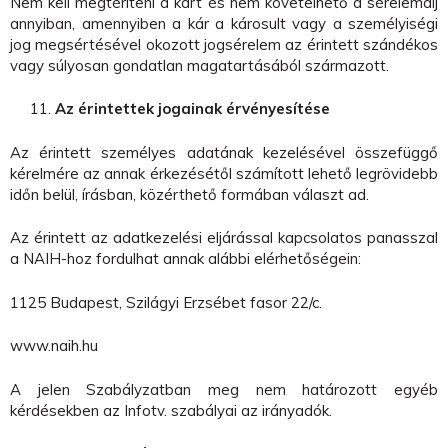
Nem kell megtéríteni a kárt és nem követelhető a sérelemdíj
annyiban, amennyiben a kár a károsult vagy a személyiségi
jog megsértésével okozott jogsérelem az érintett szándékos
vagy súlyosan gondatlan magatartásából származott.
Az érintettek jogainak érvényesítése
Az érintett személyes adatának kezelésével összefüggő
kérelmére az annak érkezésétől számított lehető legrövidebb
időn belül, írásban, közérthető formában választ ad.
Az érintett az adatkezelési eljárással kapcsolatos panasszal
a NAIH-hoz fordulhat annak alábbi elérhetőségein:
1125 Budapest, Szilágyi Erzsébet fasor 22/c.
www.naih.hu
A jelen Szabályzatban meg nem határozott egyéb
kérdésekben az Infotv. szabályai az irányadók.