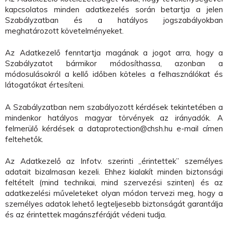
kapcsolatos minden adatkezelés során betartja a jelen
Szabályzatban és a hatályos jogszabályokban
meghatározott követelményeket.
Az Adatkezelő fenntartja magának a jogot arra, hogy a
Szabályzatot bármikor módosíthassa, azonban a
módosulásokról a kellő időben köteles a felhasználókat és
látogatókat értesíteni.
A Szabályzatban nem szabályozott kérdések tekintetében a
mindenkor hatályos magyar törvények az irányadók. A
felmerülő kérdések a dataprotection@chsh.hu e-mail címen
feltehetők.
Az Adatkezelő az Infotv. szerinti „érintettek” személyes
adatait bizalmasan kezeli. Ehhez kialakít minden biztonsági
feltételt (mind technikai, mind szervezési szinten) és az
adatkezelési műveleteket olyan módon tervezi meg, hogy a
személyes adatok lehető legteljesebb biztonságát garantálja
és az érintettek magánszféráját védeni tudja.