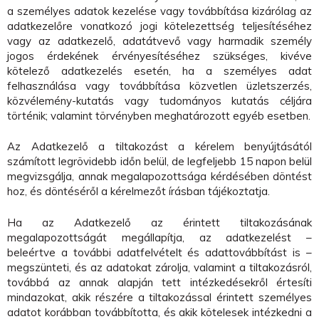
a személyes adatok kezelése vagy továbbítása kizárólag az
adatkezelőre vonatkozó jogi kötelezettség teljesítéséhez
vagy az adatkezelő, adatátvevő vagy harmadik személy
jogos érdekének érvényesítéséhez szükséges, kivéve
kötelező adatkezelés esetén, ha a személyes adat
felhasználása vagy továbbítása közvetlen üzletszerzés,
közvélemény-kutatás vagy tudományos kutatás céljára
történik; valamint törvényben meghatározott egyéb esetben.
Az Adatkezelő a tiltakozást a kérelem benyújtásától
számított legrövidebb időn belül, de legfeljebb 15 napon belül
megvizsgálja, annak megalapozottsága kérdésében döntést
hoz, és döntéséről a kérelmezőt írásban tájékoztatja.
Ha az Adatkezelő az érintett tiltakozásának
megalapozottságát megállapítja, az adatkezelést –
beleértve a további adatfelvételt és adattovábbítást is –
megszünteti, és az adatokat zárolja, valamint a tiltakozásról,
továbbá az annak alapján tett intézkedésekről értesíti
mindazokat, akik részére a tiltakozással érintett személyes
adatot korábban továbbította, és akik kötelesek intézkedni a