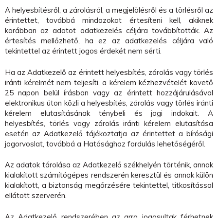
A helyesbítésről, a zárolásról, a megjelölésről és a törlésről az
érintettet, továbbá mindazokat értesíteni kell, akiknek
korábban az adatot adatkezelés céljára továbbították. Az
értesítés mellőzhető, ha ez az adatkezelés céljára való
tekintettel az érintett jogos érdekét nem sérti.
Ha az Adatkezelő az érintett helyesbítés, zárolás vagy törlés
iránti kérelmét nem teljesíti, a kérelem kézhezvételét követő
25 napon belül írásban vagy az érintett hozzájárulásával
elektronikus úton közli a helyesbítés, zárolás vagy törlés iránti
kérelem elutasításának ténybeli és jogi indokait. A
helyesbítés, törlés vagy zárolás iránti kérelem elutasítása
esetén az Adatkezelő tájékoztatja az érintettet a bírósági
jogorvoslat, továbbá a Hatósághoz fordulás lehetőségéről.
Az adatok tárolása az Adatkezelő székhelyén történik, annak
kialakított számítógépes rendszerén keresztül és annak külön
kialakított, a biztonság megőrzésére tekintettel, titkosítással
ellátott szerverén.
Az Adatkezelő rendszerében az arra jogosultak férhetnek