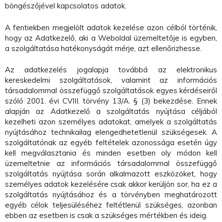
böngészőjével kapcsolatos adatok.
A fentiekben megjelölt adatok kezelése azon célból történik,
hogy az Adatkezelő, aki a Weboldal üzemeltetője is egyben,
a szolgáltatása hatékonyságát mérje, azt ellenőrizhesse.
Az adatkezelés jogalapja továbbá az elektronikus
kereskedelmi szolgáltatások, valamint az információs
társadalommal összefüggő szolgáltatások egyes kérdéseiről
szóló 2001. évi CVIII. törvény 13/A. § (3) bekezdése. Ennek
alapján az Adatkezelő a szolgáltatás nyújtása céljából
kezelheti azon személyes adatokat, amelyek a szolgáltatás
nyújtásához technikailag elengedhetetlenül szükségesek. A
szolgáltatónak az egyéb feltételek azonossága esetén úgy
kell megválasztania és minden esetben oly módon kell
üzemeltetnie az információs társadalommal összefüggő
szolgáltatás nyújtása során alkalmazott eszközöket, hogy
személyes adatok kezelésére csak akkor kerüljön sor, ha ez a
szolgáltatás nyújtásához és a törvényben meghatározott
egyéb célok teljesüléséhez feltétlenül szükséges, azonban
ebben az esetben is csak a szükséges mértékben és ideig.